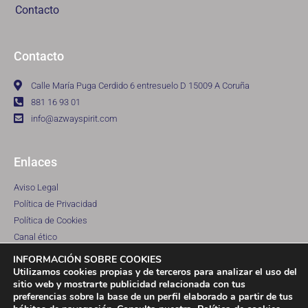
Contacto
Contacto
Calle María Puga Cerdido 6 entresuelo D 15009 A Coruña
881 16 93 01
info@azwayspirit.com
Enlaces
Aviso Legal
Política de Privacidad
Política de Cookies
Canal ético
INFORMACIÓN SOBRE COOKIES
Utilizamos cookies propias y de terceros para analizar el uso del
sitio web y mostrarte publicidad relacionada con tus
preferencias sobre la base de un perfil elaborado a partir de tus
© 2021 AZ Way Spirit S.L. Todos los derechos reservados. - Miembros de
AUNNA Asociación